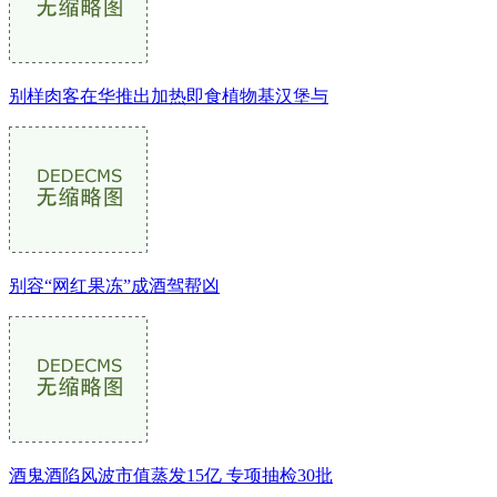
别样肉客在华推出加热即食植物基汉堡与
别容“网红果冻”成酒驾帮凶
酒鬼酒陷风波市值蒸发15亿 专项抽检30批