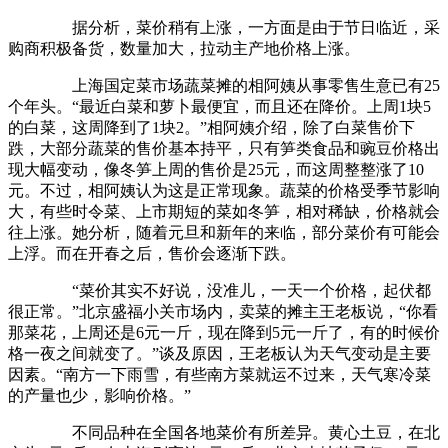
据分析，菜价稍有上涨，一方面是由于节日临近，采
购商积极备货，数量加大，拉动主产地价格上涨。
上海国定菜市场蔬菜摊的相阿姨从事零售生意已有25
个年头。“最近白菜和萝卜最便宜，而且还在降价。上周1块5
的白菜，这周降到了1块2。”相阿姨介绍，除了白菜售价下
跌，大部分蔬菜的售价基本持平，只有笋类食品和豌豆价格出
现大幅变动，像冬笋上周的售价是25元，而这周整整涨了10
元。不过，相阿姨认为这是正常现象。蔬菜的价格受季节影响
大，有些时令菜、上市期短的菜如冬笋，相对稀缺，价格就会
往上涨。她分析，随着元旦和新年的来临，部分菜价有可能会
上浮。而在开春之后，售价会逐渐下跌。
“菜价其实不好说，没准儿，一天一个价格，起伏都
很正常。”北京盛福小关市场内，卖菜的摊主王老板说，“你看
那菜花，上周还是6元一斤，现在降到5元一斤了，有的时候价
格一夜之间就变了。”谈及原因，王老板认为天气变动是主要
因素。“南方一下雨雪，有些南方菜就运不过来，天气寒冷菜
的产量也少，影响价格。”
不同品种在全国各地菜价有所差异。黄心土豆，在北