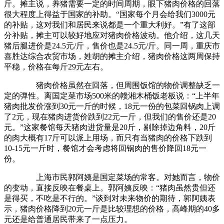
斤。摊主说，养猪需要一定的时间周期，眼下猪肉价格的回落
很大程度上得益于国家的补助。“国家每个月会给我们3000元
的补贴，这对我们和居民来说都是一个重大利好。”有了这部
分补贴，摊主可以较好地应对猪肉价格波动。他介绍，这几天
猪后腿进价是24.5元/斤，售价也是24.5元/斤。同一周，重庆市
喜胜达综合农贸市场，姓胡的摊主介绍，猪肉价格这两周保持
平稳，价格在每斤29元左右。
猪肉价格虽然在回落，但周围饭馆的物价调整缺乏一
定的弹性。离国定菜市场500米的赣湘木桶饭老板说：“上半年
猪肉批发价涨到30元一斤的时候，18元一份的包菜回锅肉上调
了2元，现在猪肉进货价跌到22元一斤，但我们的售价还是20
元。”这家餐馆每天猪肉进货量是20斤，剔除掉边角料，20斤
的肉大概有17斤可以派上用场，而只有当猪肉的价格下跌到
10-15元一斤时，餐馆才会考虑将回锅肉的售价降回18元一
份。
上海市民郭阿姨是国定菜场的常客。对她而言，物价
的变动，直接反映在餐桌上。郭阿姨反映：“猪肉虽然贵但还
是得买，不吃是不行的。”谈到对未来物价的期待，郭阿姨表
示，猪肉价格降到20元一斤是比较理想的价格，高峰期的40多
元还是给普通居民带来了一点压力。