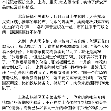
本报记者探访北京、上海、重庆3地农贸市场，实地了解农产
品供应及价格情况。
北京盛福小关市场，12月22日上午10时，人头攒动，
买菜阿姨小推车的车轮声、商贩的叫卖声、卖肉老板刀落在砧
板上的“咚咚”声……各种声音交织在一起，市民往来于商贩之
间，熙熙攘攘好不热闹。
来到一家肉类专柜，张老板向记者介绍，普通五花肉
32元/斤，梅花肉27元/斤，这周猪肉价格略微上涨。“我个人轻
易不会涨价，上周别家梅花肉就卖到27元了，我还是卖26
元。”张老板说，“但是这周进价就涨了5毛，我不卖27元不行
了。”问到近期最贵的价格，张老板回忆是一个月前，梅花肉
能卖到32元一斤。“比最贵的时候已经下降很多啦，最近几天
涨了一点是因为快过节了，肉价微涨很正常。”同一个市场的
齐老板说，最近猪肉价格的回落主要受国家调控影响，“没有
国家调控，比如投放储备肉、补贴商户，肉价未必能降到30元
以下。”
上海市杨浦区国定菜市场内，一位卖肉的摊主介绍，
猪肉价格近期较为稳定，不存在网上流传的“吃猪肉不如买牛
肉”的情况，肉价已从40多元一斤的峰值降到了均价20多元一