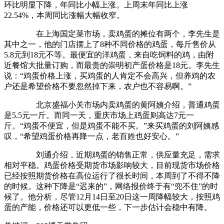
环比明显下降，年同比小幅上涨。上周末年同比上涨
22.54%，本周同比涨幅大幅收窄。
在上海国定菜市场，卖鸡蛋的摊位有两个，李先生是
其中之一，他的门店摆上了8种不同价格的鸡蛋，每斤售价从
5.8元到18元不等。最便宜的洋鸡蛋，来自吃饲料的鸡，由附
近餐馆大批量订购，而最贵的崇明初产蛋价格是18元。李先生
说：“鸡蛋价格上涨，买鸡蛋的人肯定不会高兴，但养鸡的农
户还是希望价格不要忽然掉下来，农户也不容易啊。”
北京盛福小关市场内卖鸡蛋的黄阿姨介绍，普通鸡蛋
是5.5元一斤。而同一天，重庆市场上鸡蛋则高达7元一
斤。“鸡蛋不便宜，但是鸡蛋不能不买。”来买鸡蛋的刘阿姨感
叹，“希望鸡蛋价格再降一点，老百姓也好安心。”
刘通介绍，近期鸡蛋的销售正常，供应量充足，需求
相对平稳。鸡蛋价格受期货市场影响较大，目前现货市场价格
已经按照期货价格在高位运行了很长时间，本周到了不得不降
的时候。这种下降是“迟来的”，网络报价终于有“兜不住”的时
候了。他分析，尽管12月14日至20日这一周降幅较大，按照鸡
蛋的产能，价格还可以更低一些，下一步估计会稳中有降。