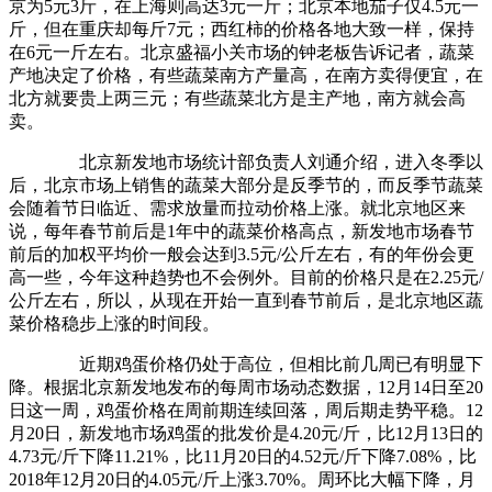
京为5元3斤，在上海则高达3元一斤；北京本地茄子仅4.5元一
斤，但在重庆却每斤7元；西红柿的价格各地大致一样，保持
在6元一斤左右。北京盛福小关市场的钟老板告诉记者，蔬菜
产地决定了价格，有些蔬菜南方产量高，在南方卖得便宜，在
北方就要贵上两三元；有些蔬菜北方是主产地，南方就会高
卖。
北京新发地市场统计部负责人刘通介绍，进入冬季以
后，北京市场上销售的蔬菜大部分是反季节的，而反季节蔬菜
会随着节日临近、需求放量而拉动价格上涨。就北京地区来
说，每年春节前后是1年中的蔬菜价格高点，新发地市场春节
前后的加权平均价一般会达到3.5元/公斤左右，有的年份会更
高一些，今年这种趋势也不会例外。目前的价格只是在2.25元/
公斤左右，所以，从现在开始一直到春节前后，是北京地区蔬
菜价格稳步上涨的时间段。
近期鸡蛋价格仍处于高位，但相比前几周已有明显下
降。根据北京新发地发布的每周市场动态数据，12月14日至20
日这一周，鸡蛋价格在周前期连续回落，周后期走势平稳。12
月20日，新发地市场鸡蛋的批发价是4.20元/斤，比12月13日的
4.73元/斤下降11.21%，比11月20日的4.52元/斤下降7.08%，比
2018年12月20日的4.05元/斤上涨3.70%。周环比大幅下降，月