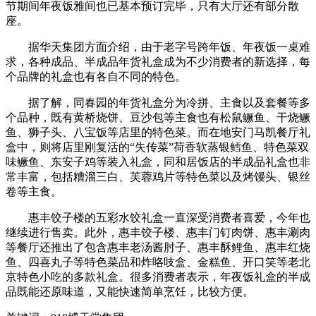
节期间年夜饭雅间也已基本预订完毕，只有大厅还有部分散
座。
据华天集团方面介绍，由于老字号跨年饭、年夜饭一桌难
求，各种成品、半成品年货礼盒成为不少消费者的新选择，每
个品牌的礼盒也有各自不同的特色。
据了解，同春园的年货礼盒分为冷拼、主食以及套餐等多
个品种，既有黄桥烧饼、豆沙包等主食也有松鼠鳜鱼、干烧鳜
鱼、狮子头、八宝饭等店里的特色菜。而在地安门马凯餐厅礼
盒中，则将店里刚复活的“失传菜”荷香软蒸银鳕鱼、特色菜双
味鳜鱼、东安子鸡等装入礼盒，同和居饭店的半成品礼盒也非
常丰富，包括糟溜三白、芙蓉鸡片等特色菜以及烤馒头、银丝
卷等主食。
惠丰饺子楼的五彩水饺礼盒一直深受消费者喜爱，今年也
继续进行售卖。此外，惠丰饺子楼、惠丰门钉肉饼、惠丰涮肉
等餐厅还推出了包含惠丰老汤酱肘子、惠丰酥鲤鱼、惠丰红烧
鱼、四喜丸子等特色菜品和炸咯吱盒、金糕鱼、开口笑等老北
京特色小吃的多款礼盒。很多消费者表示，年夜饭礼盒的半成
品既能还原味道，又能快速简单烹饪，比较方便。