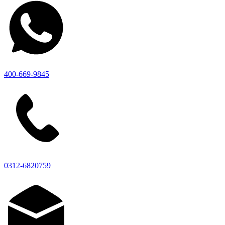
400-669-9845
0312-6820759