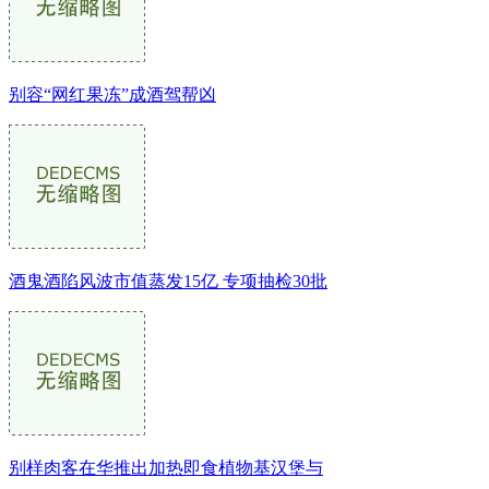
别容“网红果冻”成酒驾帮凶
酒鬼酒陷风波市值蒸发15亿 专项抽检30批
别样肉客在华推出加热即食植物基汉堡与