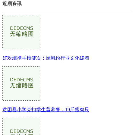
近期资讯
好欢螺携手檀健次：螺蛳粉行业文化破圈
贫困县小学克扣学生营养餐，19斤瘦肉只